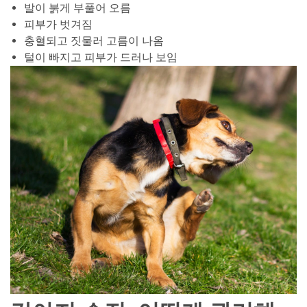
발이 붉게 부풀어 오름
피부가 벗겨짐
충혈되고 짓물러 고름이 나옴
털이 빠지고 피부가 드러나 보임