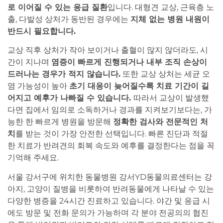
로 이어질 수 있는 응급 질환
입니다. 대형견 교상, 근육층 노
출, 다발성 상처가 동반된 경우에는
지체 없는 병원 내원이
반드시 필요합니다.
교상 직후 상처가 작아 보이거나 출혈이 많지 않더라도, 시
간이 지나며
염증이 빠르게 진행되거나 내부 조직 손상이
드러나는 경우가 적지 않습니다.
또한 교상 상처는 세균 오
염 가능성이 높아
초기 대응이 늦어질수록 치료 기간이 길
어지고 예후가 나빠질 수 있습니다.
따라서 교상이 발생했
다면 집에서 임의로 소독하거나 경과를 지켜보기보다는, 가
능한 한 빠르게 병원을 방문해
정확한 검사와 전문적인 처
치
를 받는 것이 가장 안전한 선택입니다. 빠른 진단과 적절
한 치료가 반려견의 회복 속도와 예후를 결정한다는 점을 꼭
기억해 주세요.
서울 강서구에 위치한 동물병원 강서YD동물의료센터는 강
아지, 고양이 질병을 비롯하여 반려동물에게 나타날 수 있는
다양한 병증을 24시간 진료하고 있습니다. 야간 및 응급 시
에도 방문 및 전화 문의가 가능하며 각 분야 전공의의 협진