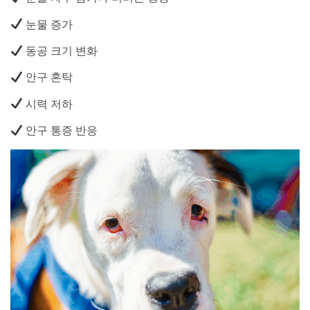
눈물 증가
동공 크기 변화
안구 혼탁
시력 저하
안구 통증 반응