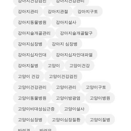
강아지건강검진
강아지건강관리
강아지관리
강아지관절
강아지구토
강아지동물병원
강아지설사
강아지슬개골관리
강아지슬개골탈구
강아지심장병
강아지 심장병
강아지십자인대
강아지십자인대파열
강아지질병
고양이
고양이건강
고양이 건강
고양이건강검진
고양이건강관리
고양이관리
고양이구토
고양이동물병원
고양이방광염
고양이병원
고양이비대성심근증
고양이설사
고양이심장병
고양이심장질환
고양이질병
반려견
반려묘