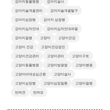
강아지동물병원
강아지설사
강아지슬개골관리
강아지슬개골탈구
강아지심장병
강아지 심장병
강아지십자인대
강아지십자인대파열
강아지질병
고양이
고양이건강
고양이 건강
고양이건강검진
고양이건강관리
고양이관리
고양이구토
고양이동물병원
고양이방광염
고양이병원
고양이비대성심근증
고양이설사
고양이심장병
고양이심장질환
고양이질병
반려견
반려묘