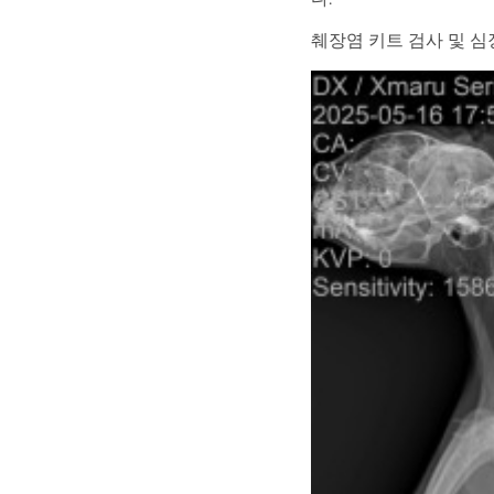
췌장염 키트 검사 및 심