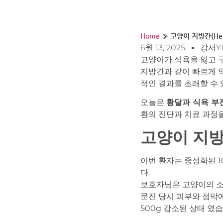
Home
»
고양이 지방간(Hepa
6월 13, 2025
강서Y
고양이가 식욕을 잃고 구
지방간과 같이 빠르게 악
적인 결과를 초래할 수 
오늘은
황달과 식욕 부
환의 진단과 치료 과정
고양이 지방간
이번 환자는 중성화된 
다.
보호자님은 고양이의 소
문진 당시 피부와 점막에서
500g 감소된 상태 였습