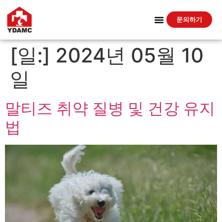
문의하기
[일:]
2024년 05월 10
일
말티즈 취약 질병 및 건강 유지
법