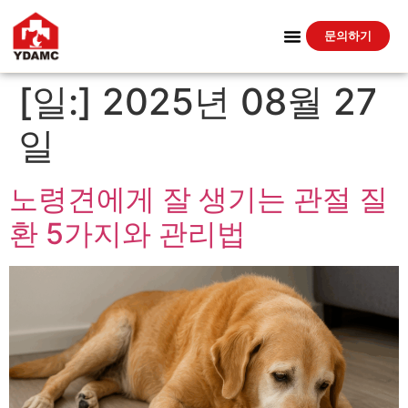
문의하기
[일:]
2025년 08월 27
일
노령견에게 잘 생기는 관절 질
환 5가지와 관리법