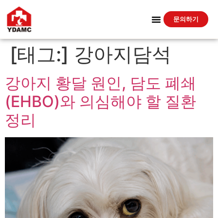
문의하기
[태그:]
강아지담석
강아지 황달 원인, 담도 폐쇄
(EHBO)와 의심해야 할 질환
정리