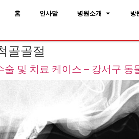
홈
인사말
병원소개
방
척골골절
수술 및 치료 케이스 – 강서구 