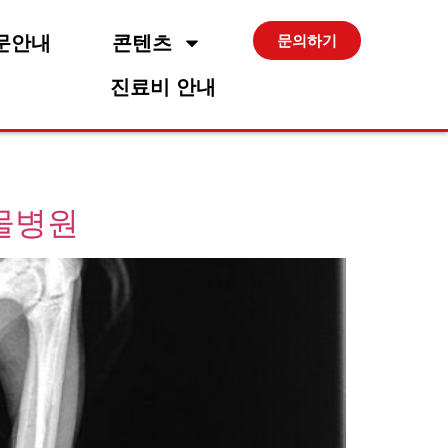
문안내
콘텐츠
문의하기
진료비 안내
동물병원