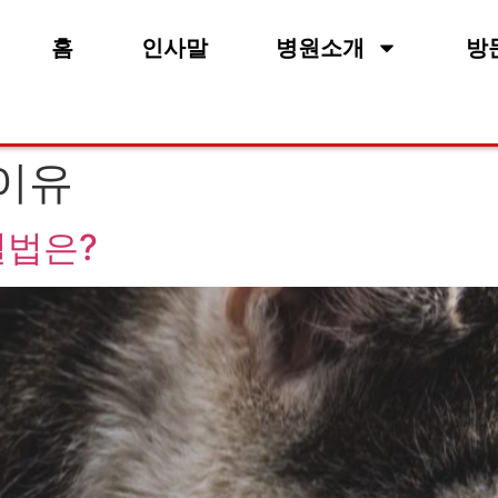
홈
인사말
병원소개
방
이유
결법은?