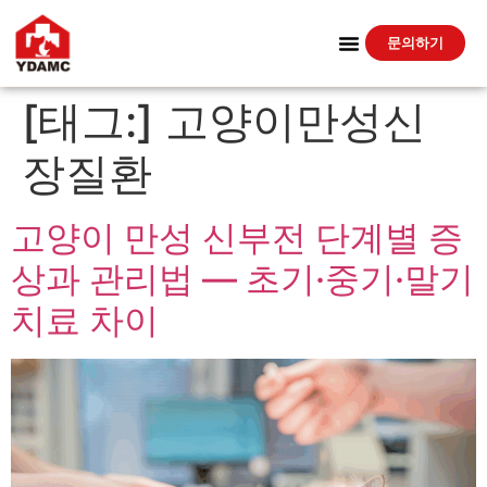
문의하기
[태그:]
고양이만성신
장질환
고양이 만성 신부전 단계별 증
상과 관리법 — 초기·중기·말기
치료 차이