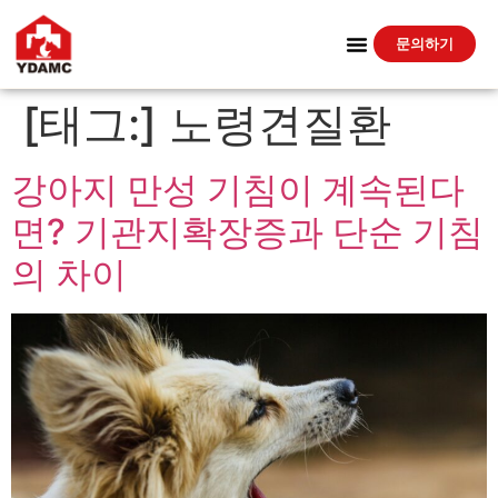
문의하기
[태그:]
노령견질환
강아지 만성 기침이 계속된다
면? 기관지확장증과 단순 기침
의 차이